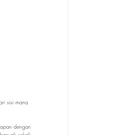
ri sisi mana 
dapan dengan 
 banyak sekali 