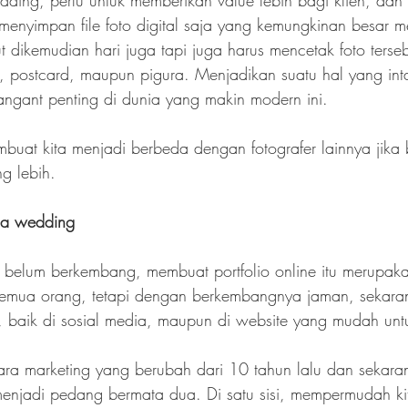
dding, perlu untuk memberikan value lebih bagi klien, da
enyimpan file foto digital saja yang kemungkinan besar m
but dikemudian hari juga tapi juga harus mencetak foto terse
, postcard, maupun pigura. Menjadikan suatu hal yang inta
sangant penting di dunia yang makin modern ini.
buat kita menjadi berbeda dengan fotografer lainnya jika 
g lebih.
ia wedding
i belum berkembang, membuat portfolio online itu merupak
 semua orang, tetapi dengan berkembangnya jaman, sekarang
, baik di sosial media, maupun di website yang mudah untu
cara marketing yang berubah dari 10 tahun lalu dan sekar
menjadi pedang bermata dua. Di satu sisi, mempermudah ki