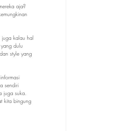
 mereka aja? 
 kemungkinan 
 juga kalau hal 
 yang dulu 
dan style yang 
informasi 
a sendiri 
a juga suka. 
t kita bingung 