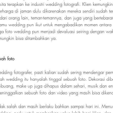
kita terapkan ke industri wedding fotografi. Klien kemungki
berharga di jaman dulu dikarenakan mereka sendiri sudah te
dari orang lain, teman-temannya, dan juga yang bertebara
tamu wedding pun ikut untuk mengabadikan momen antara 
rga foto wedding pun menjadi devaluasi seiring dengan wakt
 mungkin bisa ditambahkan ya.
ah foto
edding fotografer, pasti kalian sudah sering mendengar per
uah wedding itu hanyalah tinggal sebuah foto. Dekorasi dib
buang, make up juga dihapus dalam sehari, musik dan ent
 meninggalkan sebuah foto dan video yang masih bisa diken
idak salah dan masih berlaku bahkan sampai hari ini. Menur