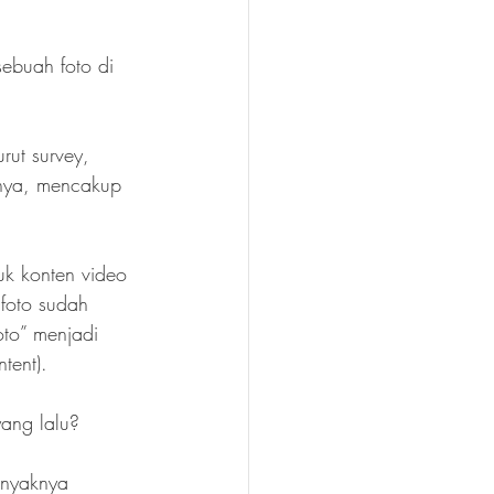
ebuah foto di 
rut survey, 
inya, mencakup 
uk konten video 
foto sudah 
oto” menjadi 
tent).
yang lalu?
anyaknya 