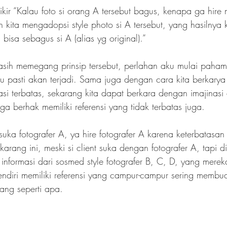
kir “Kalau foto si orang A tersebut bagus, kenapa ga hire
kita mengadopsi style photo si A tersebut, yang hasilnya
 bisa sebagus si A (alias yg original).”
asih memegang prinsip tersebut, perlahan aku mulai paham
u pasti akan terjadi. Sama juga dengan cara kita berkarya
asi terbatas, sekarang kita dapat berkara dengan imajinasi 
juga berhak memiliki referensi yang tidak terbatas juga.
uka fotografer A, ya hire fotografer A karena keterbatasan 
karang ini, meski si client suka dengan fotografer A, tapi di
formasi dari sosmed style fotografer B, C, D, yang merek
diri memiliki referensi yang campur-campur sering membua
ng seperti apa.