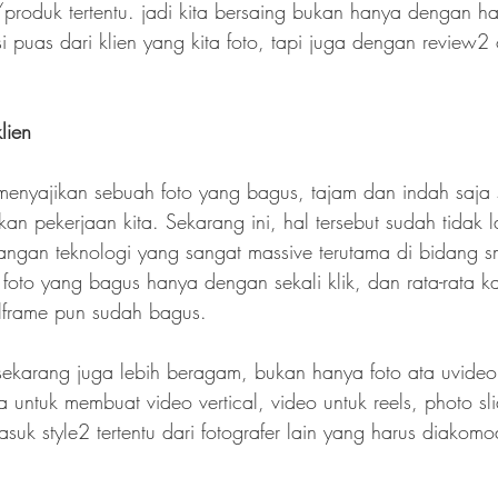
oduk tertentu. jadi kita bersaing bukan hanya dengan has
i puas dari klien yang kita foto, tapi juga dengan review2 
lien
enyajikan sebuah foto yang bagus, tajam dan indah saja
kan pekerjaan kita. Sekarang ini, hal tersebut sudah tidak l
ngan teknologi yang sangat massive terutama di bidang 
to yang bagus hanya dengan sekali klik, dan rata-rata ka
llframe pun sudah bagus.
sekarang juga lebih beragam, bukan hanya foto ata uvideo 
 untuk membuat video vertical, video untuk reels, photo slid
suk style2 tertentu dari fotografer lain yang harus diakomod