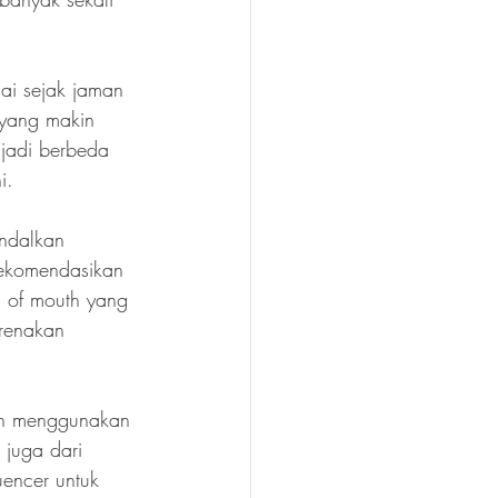
ai sejak jaman 
 yang makin 
enjadi berbeda 
i.
andalkan 
rekomendasikan 
s of mouth yang 
arenakan 
dah menggunakan 
 juga dari 
uencer untuk 