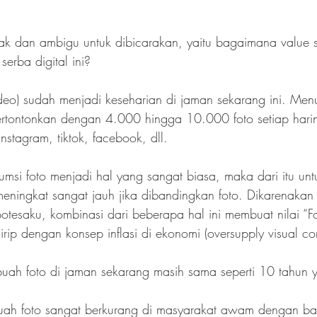
ak dan ambigu untuk dibicarakan, yaitu bagaimana value s
erba digital ini?
deo) sudah menjadi keseharian di jaman sekarang ini. Menu
pertontonkan dengan 4.000 hingga 10.000 foto setiap har
instagram, tiktok, facebook, dll.
msi foto menjadi hal yang sangat biasa, maka dari itu unt
eningkat sangat jauh jika dibandingkan foto. Dikarenakan 
otesaku, kombinasi dari beberapa hal ini membuat nilai “F
rip dengan konsep inflasi di ekonomi (oversupply visual con
buah foto di jaman sekarang masih sama seperti 10 tahun 
buah foto sangat berkurang di masyarakat awam dengan b