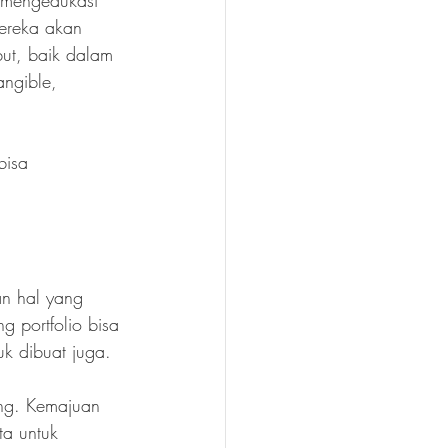
n mengedukasi 
ereka akan 
but, baik dalam 
ngible, 
bisa 
an hal yang 
 portfolio bisa 
k dibuat juga.
ang. Kemajuan 
ta untuk 