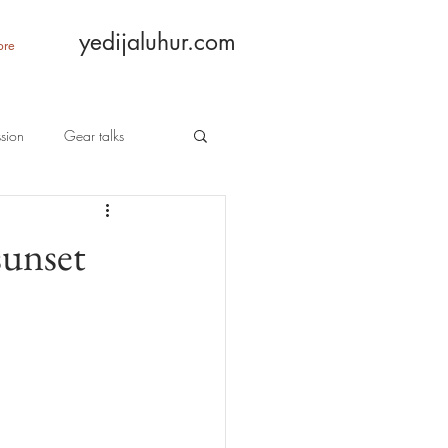
yedijaluhur.com
ore
sion
Gear talks
sunset