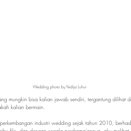
Wedding photo by Yedija Luhur
g mungkin bisa kalian jawab sendiri, tergantung dilihat da
akah kalian bermain.
perkembangan industri wedding sejak tahun 2010, berha
n ribu file, dan dengan segala perdrama’annya, aku melihat