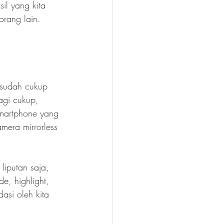
il yang kita 
orang lain.
 sudah cukup 
agi cukup, 
smartphone yang 
mera mirrorless 
liputan saja, 
e, highlight, 
asi oleh kita 