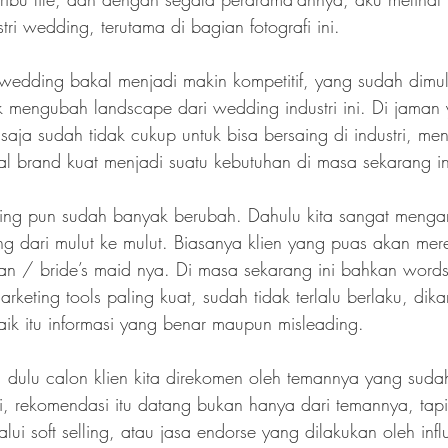
tri wedding, terutama di bagian fotografi ini.
 wedding bakal menjadi makin kompetitif, yang sudah dimul
mengubah landscape dari wedding industri ini. Di jaman
as saja sudah tidak cukup untuk bisa bersaing di industri, m
l brand kuat menjadi suatu kebutuhan di masa sekarang in
keting pun sudah banyak berubah. Dahulu kita sangat meng
ing dari mulut ke mulut. Biasanya klien yang puas akan me
eman / bride’s maid nya. Di masa sekarang ini bahkan word
keting tools paling kuat, sudah tidak terlalu berlaku, dik
baik itu informasi yang benar maupun misleading.
 dulu calon klien kita direkomen oleh temannya yang su
ni, rekomendasi itu datang bukan hanya dari temannya, tapi
lui soft selling, atau jasa endorse yang dilakukan oleh infl