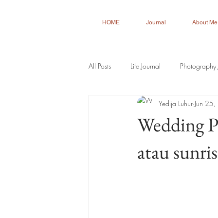
HOME
Journal
About Me
All Posts
Life Journal
Photography 
Yedija Luhur
Jun 25
Wedding Ph
atau sunris