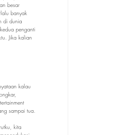
nan besar 
rlalu banyak 
n di dunia 
kedua penganti 
u. Jika kalian 
nyataan kalau 
ongkar, 
ertainment 
ang sampai tua.
utku, kita 